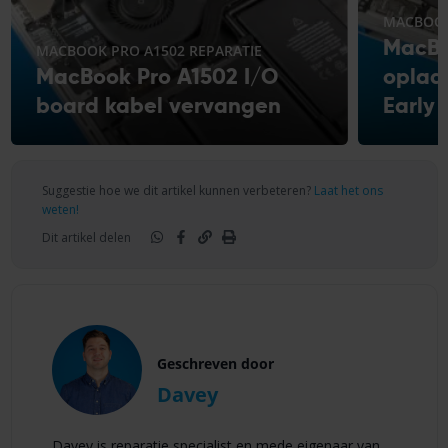
MACBOOK
MacBo
MACBOOK PRO A1502 REPARATIE
MacBook Pro A1502 I/O
oplaa
board kabel vervangen
Early
Suggestie hoe we dit artikel kunnen verbeteren?
Laat het ons
weten!
Dit artikel delen
Geschreven door
Davey
Davey is reparatie specialist en mede eigenaar van