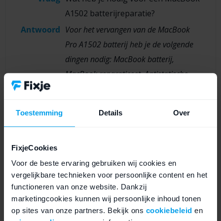
A1502 batterijreparatie?
Antwoord
Voor het vervangen van de MacBook
Pro A1502 batterij heb je de volgende
dingen nodig: MacBook batterij,
MacBook reparatieset, Antistatische
doekjes, Lijmverwijderaar,
Reparatiehandschoenen,
Toestemming
Details
Over
Veiligheidsbril, Magnetische
schroefmat, ESD reparatiemat en
Antistatisch bandje.
FixjeCookies
Voor de beste ervaring gebruiken wij cookies en
vergelijkbare technieken voor persoonlijke content en het
Vraag
Hoe moet je de MacBook batterij
functioneren van onze website. Dankzij
kalibreren?
marketingcookies kunnen wij persoonlijke inhoud tonen
op sites van onze partners. Bekijk ons
cookiebeleid
en
Antwoord
Zet de MacBook Pro A1502 uit en laadt