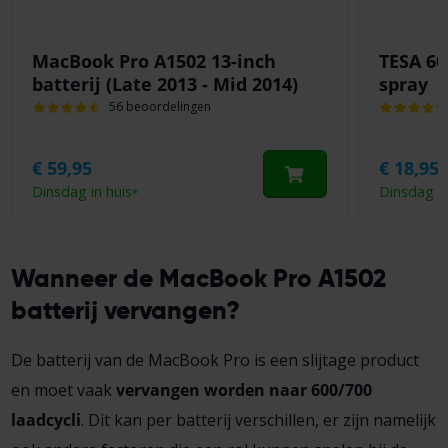
MacBook Pro A1502 13-inch
TESA 60
batterij (Late 2013 - Mid 2014)
spray
56 beoordelingen
€
59,95
€
18,95
Dinsdag in huis
Dinsdag in
*
Wanneer de MacBook Pro A1502
batterij vervangen?
De batterij van de MacBook Pro is een slijtage product
en moet vaak
vervangen worden naar 600/700
laadcycli
. Dit kan per batterij verschillen, er zijn namelijk