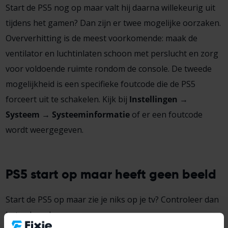
Start de PS5 nog op maar valt hij daarna willekeurig uit
tijdens het gamen? Dan zijn er twee mogelijke oorzaken.
Oververhitting is de meest voorkomende: maak de
ventilator en luchtinlaten schoon met perslucht en zorg
voor voldoende ruimte rondom de console. De tweede
mogelijkheid is een specifieke foutcode die de PS5
forceert uit te schakelen. Kijk bij
Instellingen →
Systeem → Systeeminformatie
of er een foutcode
wordt weergegeven.
PS5 start op maar heeft geen beeld
Start de PS5 op maar zie je niks op je tv? Controleer dan
het volgende: