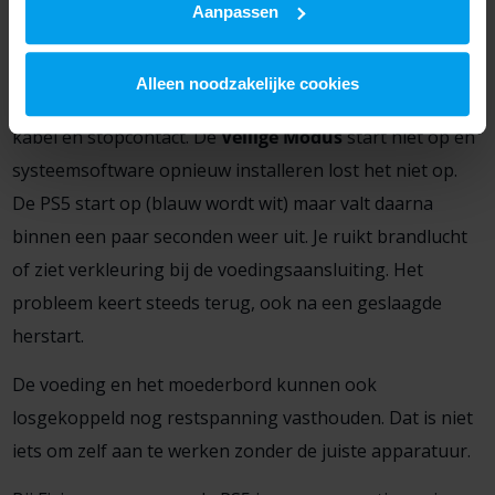
Aanpassen
Stop met zelf proberen als je één van deze situaties
herkent:
Alleen noodzakelijke cookies
De console blijft volledig dood, ook na het wisselen van
kabel en stopcontact. De
Veilige Modus
start niet op en
systeemsoftware opnieuw installeren lost het niet op.
De PS5 start op (blauw wordt wit) maar valt daarna
binnen een paar seconden weer uit. Je ruikt brandlucht
of ziet verkleuring bij de voedingsaansluiting. Het
probleem keert steeds terug, ook na een geslaagde
herstart.
De voeding en het moederbord kunnen ook
losgekoppeld nog restspanning vasthouden. Dat is niet
iets om zelf aan te werken zonder de juiste apparatuur.