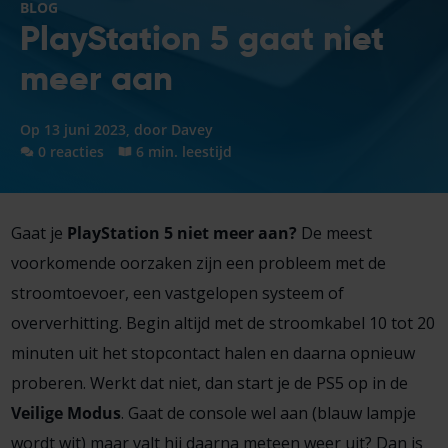
BLOG
PlayStation 5 gaat niet
meer aan
Op 13 juni 2023, door
Davey
0 reacties
6 min. leestijd
Gaat je
PlayStation 5 niet meer aan?
De meest
voorkomende oorzaken zijn een probleem met de
stroomtoevoer, een vastgelopen systeem of
oververhitting. Begin altijd met de stroomkabel 10 tot 20
minuten uit het stopcontact halen en daarna opnieuw
proberen. Werkt dat niet, dan start je de PS5 op in de
Veilige Modus
. Gaat de console wel aan (blauw lampje
wordt wit) maar valt hij daarna meteen weer uit? Dan is