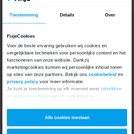
Druk de HDMI-kabel opnieuw goed aan, aan beide
kanten.
Toestemming
Details
Over
Probeer een andere HDMI-kabel.
FixjeCookies
Probeer een andere HDMI-poort op je tv.
Voor de beste ervaring gebruiken wij cookies en
Test de kabel met een ander apparaat op dezelfde
vergelijkbare technieken voor persoonlijke content en het
poort.
functioneren van onze website. Dankzij
marketingcookies kunnen wij persoonlijke inhoud tonen
Werkt dat allemaal niet? Dan kan de HDMI-chip op het
op sites van onze partners. Bekijk ons
cookiebeleid
en
moederbord beschadigd zijn. Dit is een reparatie voor
privacy policy
voor meer informatie.
een specialist.
Je kunt je toestemming op elk moment weer
intrekken
of aanpassen
bovenaan de cookiepagina.
We werken samen met
21 derden
die uw gegevens
Wanneer heeft je PS5 professionele
kunnen ontvangen en verwerken.
Alle cookies toestaan
reparatie nodig