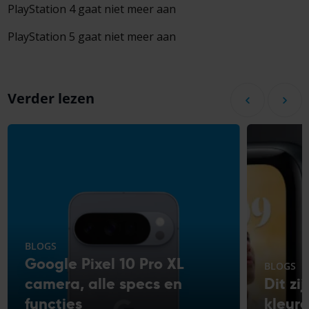
PlayStation 4 gaat niet meer aan
PlayStation 5 gaat niet meer aan
Verder lezen
BLOGS
Google Pixel 10 Pro XL
BLOGS
camera, alle specs en
Dit zi
functies
kleur