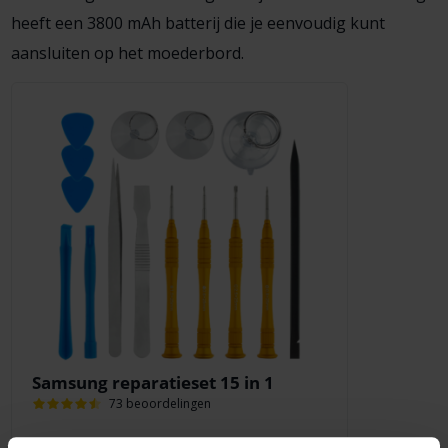
heeft een 3800 mAh batterij die je eenvoudig kunt
aansluiten op het moederbord.
Samsung reparatieset 15 in 1
73 beoordelingen