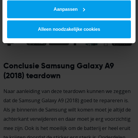
Aanpassen
Alleen noodzakelijke cookies
Conclusie Samsung Galaxy A9
(2018) teardown
Naar aanleiding van deze teardown kunnen we zeggen
dat de Samsung Galaxy A9 (2018) goed te repareren is.
Als je binnenin de Samsung wilt komen moet je altijd de
achterkant verwijderen en daar moet je erg voorzichtig
mee zijn. Ook is het moeilijk om de batterij er heel eruit
te krijgen doordat de sticker erg sterk is. Onderdelen