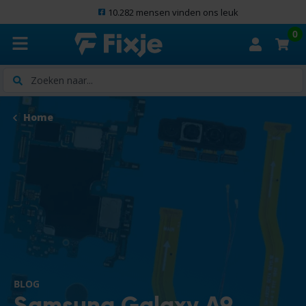
10.282 mensen vinden ons leuk
0
Zoeken
Home
BLOG
Samsung Galaxy A9