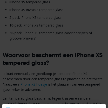
iPhone XS tempered glass
iPhone XS Invisible tempered glass
5-pack iPhone XS tempered glass
10-pack iPhone XS tempered glass
50-pack iPhone XS tempered glass (voor bedrijven of
grootverbruikers)
Waarvoor beschermt een iPhone XS
tempered glass?
Je kunt eenvoudig en goedkoop je kostbare iPhone XS
beschermen door een tempered glass te plaatsen op het toestel.
Naast een
iPhone XS hoesje
is het plaatsen van een tempered
glass zeker te adviseren.
Een tempered glass beschermt tegen krassen en andere
beschadigingen die vaak ontstaan door je toestel te laten vallen.