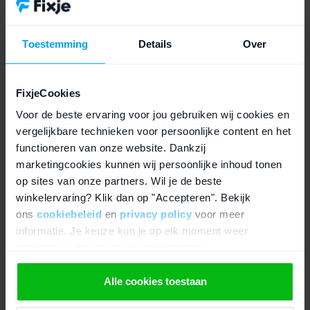
Ook kunnen krassen / beschadigingen ontstaan door bijvoorbeeld
je toestel in je zak te hebben met bijvoorbeeld je sleutels. Fixje
adviseert altijd om een tempered glass te plaatsen om zo schade
Toestemming
Details
Over
te voorkomen. Zo leveren wij alle
refurbished iPhone XS
toestellen
standaard uit met een tempered glass, zo zijn ze direct
goed beschermd.
FixjeCookies
Voor de beste ervaring voor jou gebruiken wij cookies en
Daarvoor koop je een tempered glass bij
vergelijkbare technieken voor persoonlijke content en het
Fixje:
functioneren van onze website. Dankzij
marketingcookies kunnen wij persoonlijke inhoud tonen
Ruim 100.000 beoordelingen met een 9 gemiddeld!
op sites van onze partners. Wil je de beste
winkelervaring? Klik dan op "Accepteren". Bekijk
Gratis verzending (en snelle verzendmethodes)
ons
cookiebeleid
en
privacy policy
voor meer
Eenvoudig zelf je tempered glass bevestigen op de
informatie. Je keuze kun je op elk moment weer
iPhone XS met een video
aanpassen, bovenaan de cookiepagina.
Speciale voordeelsets beschikbaar in ons assortiment
Altijd voldoende voorraad beschikbaar
We werken samen met
21 derden
die uw gegevens
Alle cookies toestaan
kunnen ontvangen en verwerken.
Altijd 14 dagen bedenktermijn op alle producten