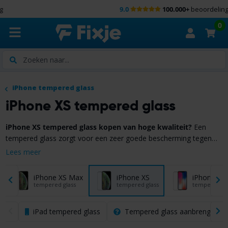
9.0
100.000+
beoordelingen
0
Zoeken
iPhone tempered glass
iPhone XS tempered glass
iPhone XS tempered glass kopen van hoge kwaliteit?
Een
tempered glass zorgt voor een zeer goede bescherming tegen
krassen en andere beschadigingen van je iPhone XS. Je kunt deze
Lees meer
Bekijk hieronder het iPhone XS tempered glass assortiment
zelf eenvoudig plaatsen!
van FixjeiPhone!
iPhone XS Max
iPhone XS
iPhone X
tempered glass
tempered glass
tempered gl
iPad tempered glass
Tempered glass aanbrengen