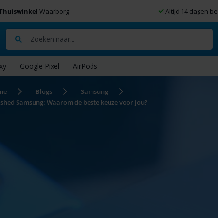
Thuiswinkel
Waarborg
Altijd 14 dagen be
Zoeken
xy
Google Pixel
AirPods
me
Blogs
Samsung
ished Samsung: Waarom de beste keuze voor jou?