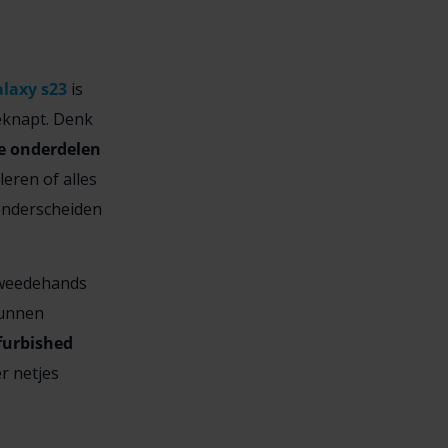
laxy s23
is
eknapt. Denk
e onderdelen
leren of alles
 onderscheiden
tweedehands
 kunnen
furbished
r netjes