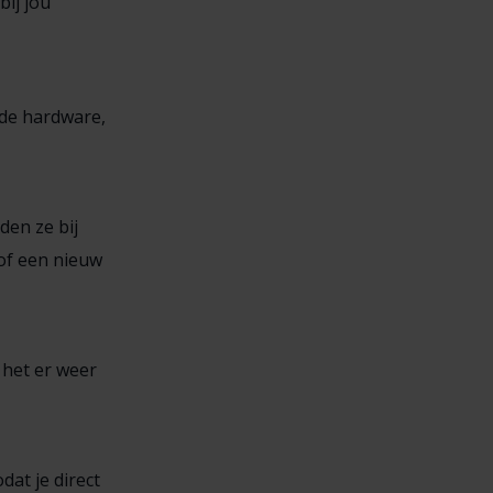
ij jou
 de hardware,
en ze bij
of een nieuw
 het er weer
at je direct