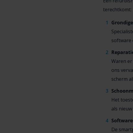
Een refurbis
terechtkomt:
Grondige
Specialis
software 
Reparati
Waren er 
ons verva
scherm al
Schoonm
Het toest
als nieuw 
Software
De smartp