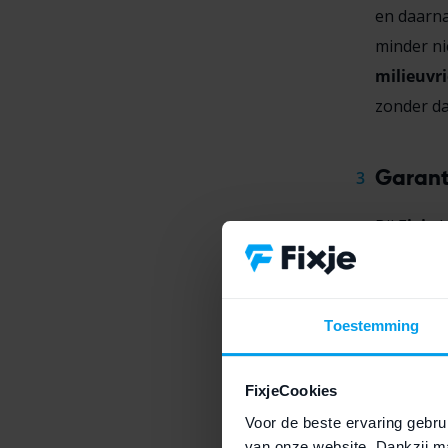
en daarna
minder ni
milieuvri
zonder dat
Garant
Bij
Fixje
k
betekent 
Bovendien
dat alles
Toestemming
FixjeCookies
Voor de beste ervaring gebrui
van onze website. Dankzij ma