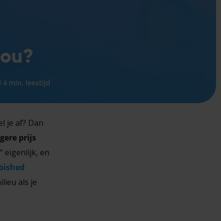
jou?
4 min. leestijd
l je af? Dan
gere prijs
eigenlijk, en
bished
ieu als je