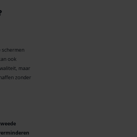
?
e schermen
kan ook
waliteit, maar
chaffen zonder
tweede
verminderen