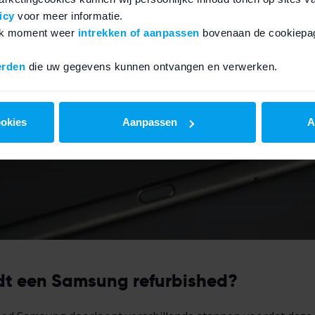
icy
voor meer informatie.
elk moment weer
intrekken of aanpassen
bovenaan de cookiepag
erden
die uw gegevens kunnen ontvangen en verwerken.
ookies
Aanpassen
A
dt een Samsung refurbished?