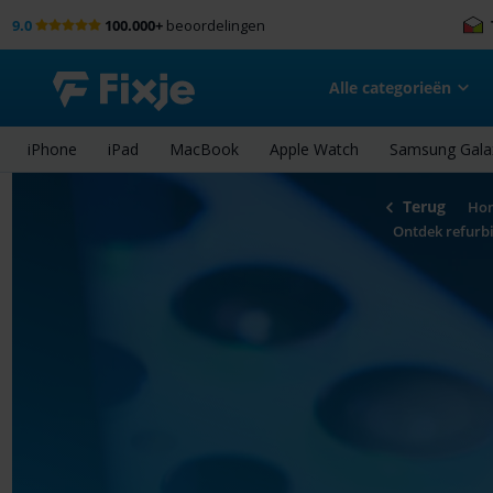
9.0
100.000+
beoordelingen
Alle categorieën
iPhone
iPad
MacBook
Apple Watch
Samsung Gala
Terug
Ho
Ontdek refurb