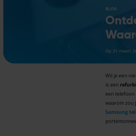
BLOG
Ontde
Waaro
Op 31 maart 2
Wil je een n
is een
refur
een telefoon 
waarom zou je
Samsung tel
portemonnee