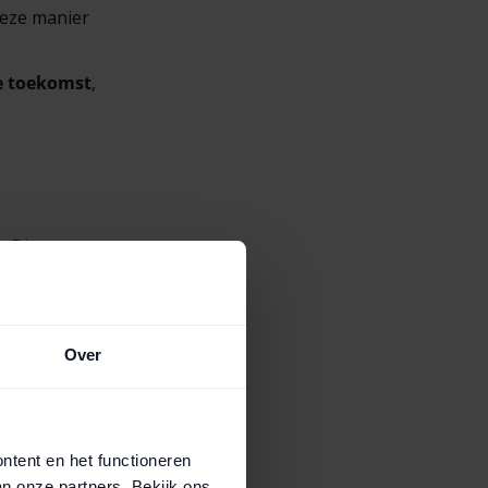
deze manier
 toekomst
,
 Dit
oblemen.
 zeker weet
Over
ontent en het functioneren
an onze partners. Bekijk ons