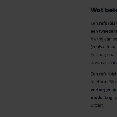
Wat bete
Een
refurbis
een tweedeha
hierbij aan e
(zoals een ba
het nog naar 
is van een
ni
Een refurbis
telefoon. Bij
verborgen g
model
krijg 
uitziet.