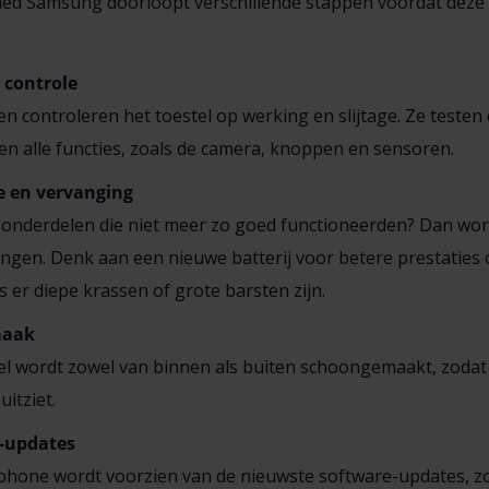
hed Samsung doorloopt verschillende stappen voordat deze b
 controle
ten controleren het toestel op werking en slijtage. Ze testen
en alle functies, zoals de camera, knoppen en sensoren.
e en vervanging
onderdelen die niet meer zo goed functioneerden? Dan word
ngen. Denk aan een nieuwe batterij voor betere prestaties 
s er diepe krassen of grote barsten zijn.
aak
el wordt zowel van binnen als buiten schoongemaakt, zodat
uitziet.
-updates
hone wordt voorzien van de nieuwste software-updates, zod