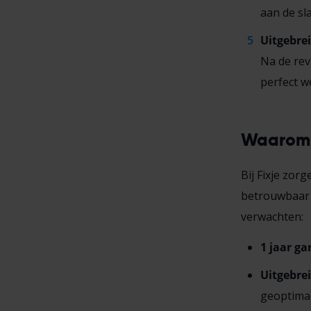
aan de sl
Uitgebrei
Na de rev
perfect w
Waarom e
Bij Fixje zor
betrouwbaar i
verwachten:
1 jaar ga
Uitgebrei
geoptimal