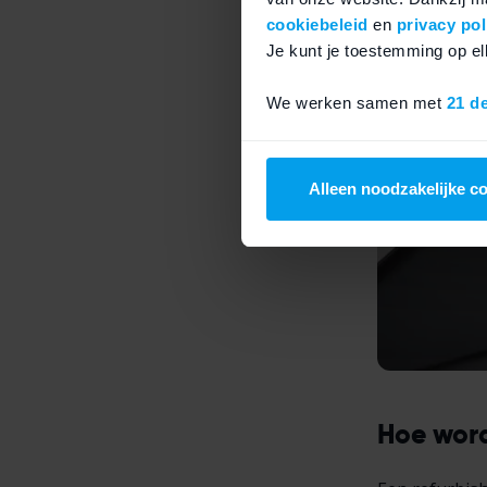
cookiebeleid
en
privacy pol
Je kunt je toestemming op 
We werken samen met
21 d
Alleen noodzakelijke c
Hoe wor