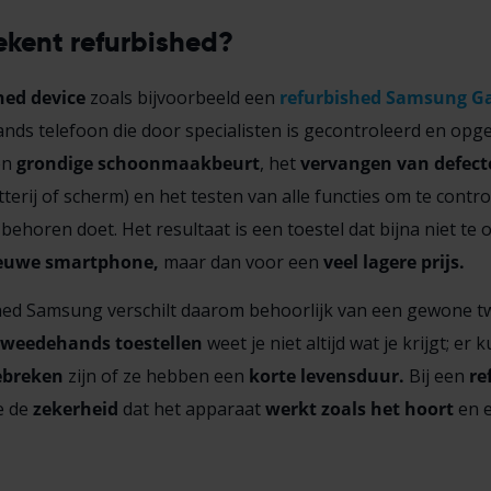
kent refurbished?
hed device
zoals bijvoorbeeld een
refurbished Samsung Ga
nds telefoon die door specialisten is gecontroleerd en opg
en
grondige schoonmaakbeurt
, het
vervangen van defect
tterij of scherm) en het testen van alle functies om te contro
behoren doet. Het resultaat is een toestel dat bijna niet te
euwe smartphone,
maar dan voor een
veel lagere prijs.
hed Samsung verschilt daarom behoorlijk van een gewone 
tweedehands toestellen
weet je niet altijd wat je krijgt; er
ebreken
zijn of ze hebben een
korte levensduur.
Bij een
re
je de
zekerheid
dat het apparaat
werkt zoals het hoort
en e