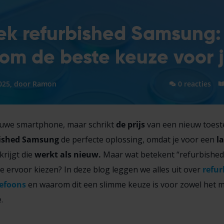
k refurbished Samsung:
m de beste keuze voor 
025, door
Ramon
0 reacties
ieuwe smartphone, maar schrikt
de prijs
van een nieuw toeste
bished Samsung
de perfecte oplossing, omdat je voor een
la
krijgt die
werkt als nieuw.
Maar wat betekent “refurbished” 
 ervoor kiezen? In deze blog leggen we alles uit over
refur
efoons
en waarom dit een slimme keuze is voor zowel het mil
.