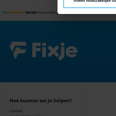
Alleen noodzakelijke c
9.0
100.000+
beoordelingen
V
Hoe kunnen we je helpen?
Contact