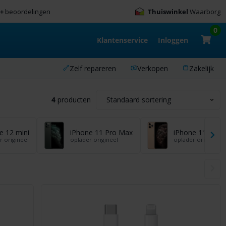
0+
beoordelingen
Thuiswinkel
Waarborg
0
Klantenservice
Inloggen
Zelf repareren
Verkopen
Zakelijk
4
producten
e 12 mini
iPhone 11 Pro Max
iPhone 11 Pro
r origineel
oplader origineel
oplader origineel