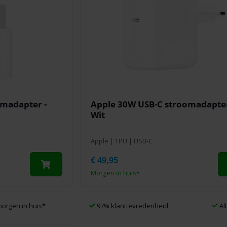
madapter -
Apple 30W USB-C stroomadapter
Wit
Apple
|
TPU
|
USB-C
€
49,95
Morgen in huis
*
morgen in huis
*
97% klanttevredenheid
Al