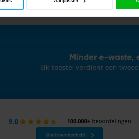
ookies
Aanpassen
A
oor
17:30
besteld, morgen in huis
*
Altijd 
Minder e-waste, 
Elk toestel verdient een twee
9.0
100.000+
beoordelingen
Klanttevredenheid