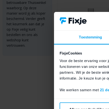
betrouwbare Thuiswinkel
waarborg. Op deze
manier word jij als koper
beschermd. Verder geeft
het keurmerk aan dat je
op Fixje veilig kunt
bestellen en ons als
Toestemming
webshop kunt
vertrouwen.
FixjeCookies
Voor de beste ervaring voor j
functioneren van onze websit
Apple USB-C naar Light
partners. Wil je de beste wi
meter - Wit
informatie. Je keuze kun je
Apple
|
TPU
|
Lightning
|
USB-C
€
38,95
We werken samen met
21 d
Tijdelijk uitverkocht