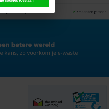
lle cookies toestaan
14 dagen bedenktijd
6 maanden garantie
een betere wereld
de kans, zo voorkom je e-waste