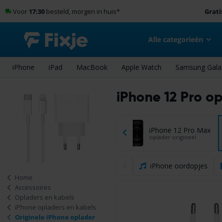
Voor
17:30
besteld, morgen in huis
*
Grati
Alle categorieën
iPhone
iPad
MacBook
Apple Watch
Samsung Gala
iPhone 12 Pro op
13
iPhone 13 mini
iPhone 12 Pro Max
rigineel
oplader origineel
oplader origineel
iPhone oordopjes
Home
Accessoires
Opladers en kabels
iPhone opladers en kabels
Originele iPhone oplader