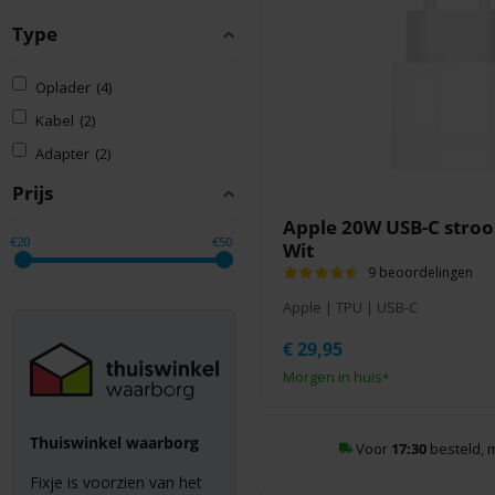
Type
Oplader
(4)
Kabel
(2)
Adapter
(2)
Prijs
Apple 20W USB-C stroo
€20
€50
Wit
9 beoordelingen
Apple
|
TPU
|
USB-C
€
29,95
Morgen in huis
*
Thuiswinkel waarborg
Voor
17:30
besteld, 
Fixje is voorzien van het