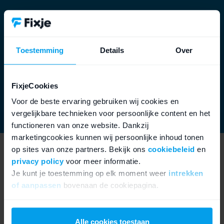
Minder e-waste, een betere
wereld
Toestemming
Details
Over
Elk toestel verdient een tweede
kans, zo voorkom je e-waste
FixjeCookies
Voor de beste ervaring gebruiken wij cookies en
vergelijkbare technieken voor persoonlijke content en het
functioneren van onze website. Dankzij
marketingcookies kunnen wij persoonlijke inhoud tonen
op sites van onze partners. Bekijk ons
cookiebeleid
en
privacy policy
voor meer informatie.
Hoe kunnen we je helpen?
Je kunt je toestemming op elk moment weer
intrekken
of aanpassen
bovenaan de cookiepagina.
Contact
Veelgestelde vragen
Over Fixje
We werken samen met
21 derden
die uw gegevens
Zakelijke klant worden
kunnen ontvangen en verwerken.
Alle cookies toestaan