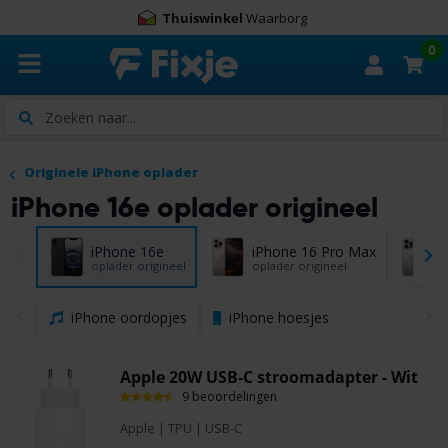
Thuiswinkel
Waarborg
0
Zoeken
Originele iPhone oplader
iPhone 16e oplader origineel
iPhone 16e
iPhone 16 Pro Max
oplader origineel
oplader origineel
o
iPhone oordopjes
iPhone hoesjes
Apple 20W USB-C stroomadapter - Wit
9 beoordelingen
Apple
|
TPU
|
USB-C