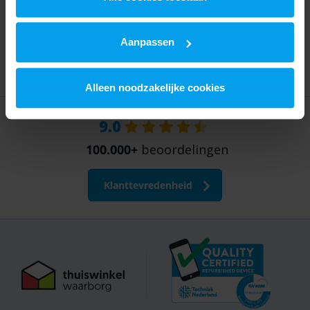
Garantie
Verzending
Retourneren
Aanpassen
Werken bij Fixje
Pers
Alleen noodzakelijke cookies
9.0
100.000+
beoordelingen
Klanttevredenheid