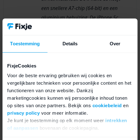
een snellere A7-chip (64-bit) en een
aluminium behuizing. De iPhone 5c
draait op de oudere A6-chip en heeft
een polycarbonaat behuizing.
Toestemming
Details
Over
Vraag
Is de iPhone 5c een budget iPhone?
FixjeCookies
Antwoord
Nee, Apple bracht de iPhone 5c uit als
Voor de beste ervaring gebruiken wij cookies en
opvolger van de iPhone 5, niet als
vergelijkbare technieken voor persoonlijke content en het
budgetmodel. De prijs lag lager dan de
functioneren van onze website. Dankzij
5s, maar het was geen goedkope
marketingcookies kunnen wij persoonlijke inhoud tonen
op sites van onze partners. Bekijk ons
instapper.
cookiebeleid
en
privacy policy
voor meer informatie.
Je kunt je toestemming op elk moment weer
intrekken
Vraag
Welke iPhone 5 heeft de beste
of aanpassen
bovenaan de cookiepagina.
camera?