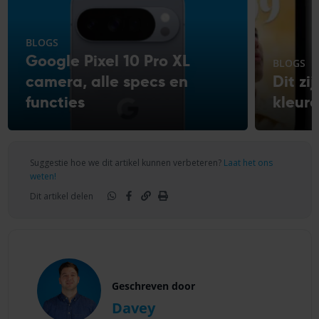
BLOGS
Google Pixel 10 Pro XL
BLOGS
camera, alle specs en
Dit zi
functies
kleur
Suggestie hoe we dit artikel kunnen verbeteren?
Laat het ons
weten!
Dit artikel delen
Geschreven door
Davey