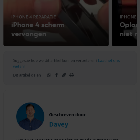
IPHONE 4 REPARATIE
IPHONE 4
iPhone 4 scherm
Oploss
vervangen
niet 
Suggestie hoe we dit artikel kunnen verbeteren?
Laat het ons
weten!
Dit artikel delen
Geschreven door
Davey