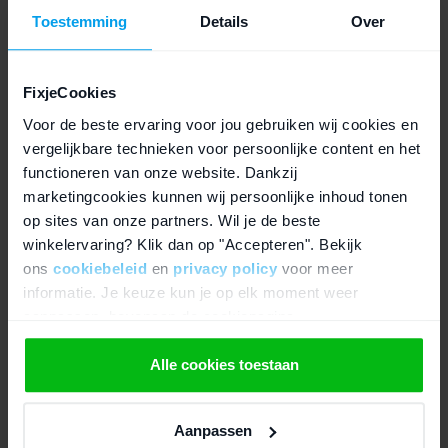
oplader erin doet gaat de iPhone dan vanzelf aan?
Toestemming
Details
Over
Anders verwacht ik dat de batterij kapot is. Dat is een
veel voorkomend probleem bij de iPhone 3G.
Hier hebben wij helaas geen video van, vanaf de
FixjeCookies
iPhone 4 werken wij omhoog.
Voor de beste ervaring voor jou gebruiken wij cookies en
Groet,
vergelijkbare technieken voor persoonlijke content en het
Davey Groothedde
functioneren van onze website. Dankzij
marketingcookies kunnen wij persoonlijke inhoud tonen
Fixje
Davey Groothedde
op 19 januari, 2014
op sites van onze partners. Wil je de beste
Beantwoorden
winkelervaring? Klik dan op "Accepteren". Bekijk
ons
cookiebeleid
en
privacy policy
voor meer
Hoi Davey,
informatie. Je keuze kun je op elk moment weer
onze dochter heeft een iPhone 4S waarvan ze de
aanpassen, bovenaan de cookiepagina.
aan/uitknop niet meer ingedrukt krijgt, We kunnen niet
aangeven of de aan/uitknop signaal doorgeeft, want
We werken samen met
21 derden
die uw gegevens
Alle cookies toestaan
indrukken lukt al niet.
Houd dit in dat we de reparatie, zoals je die hierboven zo
kunnen ontvangen en verwerken.
uitgebreid laat zien, moeten (laten) uitvoeren?
Aanpassen
Tineke
op 20 januari, 2014