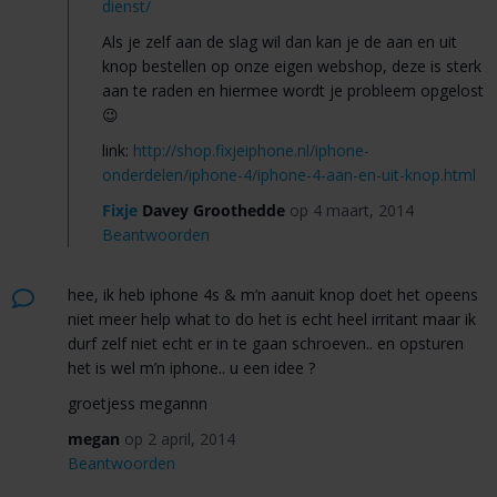
dienst/
Als je zelf aan de slag wil dan kan je de aan en uit
knop bestellen op onze eigen webshop, deze is sterk
aan te raden en hiermee wordt je probleem opgelost
😉
link:
http://shop.fixjeiphone.nl/iphone-
onderdelen/iphone-4/iphone-4-aan-en-uit-knop.html
Fixje
Davey Groothedde
op 4 maart, 2014
Beantwoorden
hee, ik heb iphone 4s & m’n aanuit knop doet het opeens
niet meer help what to do het is echt heel irritant maar ik
durf zelf niet echt er in te gaan schroeven.. en opsturen
het is wel m’n iphone.. u een idee ?
groetjess megannn
megan
op 2 april, 2014
Beantwoorden