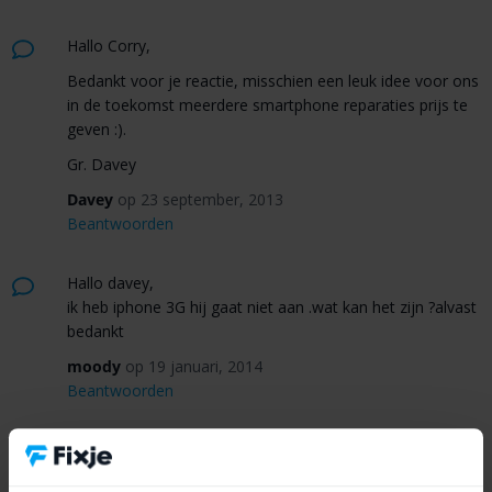
Hallo Corry,
Bedankt voor je reactie, misschien een leuk idee voor ons
in de toekomst meerdere smartphone reparaties prijs te
geven :).
Gr. Davey
Davey
op 23 september, 2013
Beantwoorden
Hallo davey,
ik heb iphone 3G hij gaat niet aan .wat kan het zijn ?alvast
bedankt
moody
op 19 januari, 2014
Beantwoorden
Hallo Moody,
Dan kan verschillende oorzaken hebben. Als je de