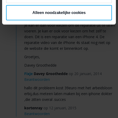
Beantwoorden
Alleen noodzakelijke cookies
Hallo Tineke,
Je kan er dan voor kiezen om de reparatie uit te laten
voeren. Je kan er ook voor kiezen om het zelf te
doen. Dit is een reparatie van een iPhone 4. De
reparatie video van de iPhone 4s staat nog niet op
de website die komt er binnenkort op.
Groetjes,
Davey Groothedde
Fixje
Davey Groothedde
op 20 januari, 2014
Beantwoorden
hallo dit probleem kost 39euro met het arbeidsloon
erbij,dus meteen laten maken bij een iphone dokter
,die zitten overal .succes
kortenray
op 12 januari, 2015
Beantwoorden