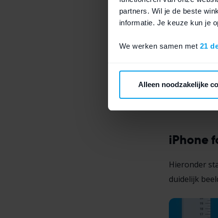
partners. Wil je de beste wi
informatie. Je keuze kun je
iPhone 11
We werken samen met
21 d
De iPhone 11
houden. Hij i
tikken. De iP
Alleen noodzakelijke c
iPhone XS
.
iPhone f
Hieronder st
duidelijk bee