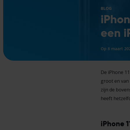
BLOG
iPhon
een i
Op 8 maart 20
De iPhone 1
groot en van
zijn de boven
heeft hetzel
iPhone 1