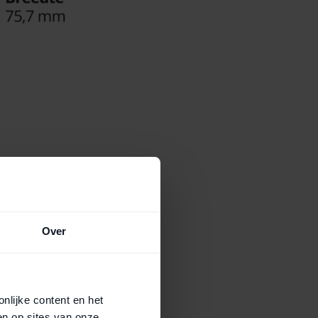
Hierdoor
chtige
rm nog steeds
Over
hone 11 is
pixels
. Een
n dat het
nlijke content en het
en op sites van onze