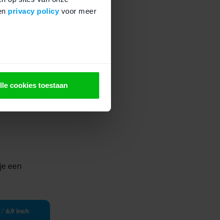
en
privacy policy
voor meer
n vast te
scherm net aan
 XR
en
lle cookies toestaan
je een