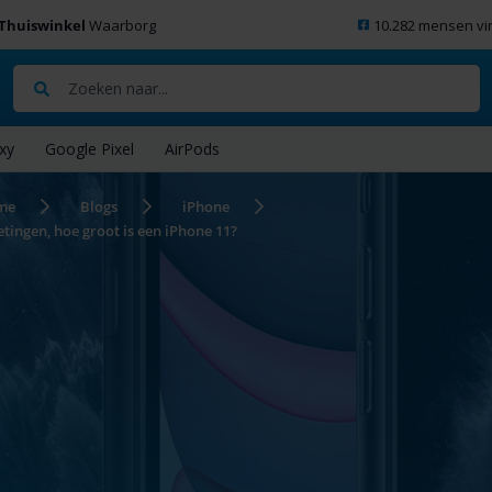
Thuiswinkel
Waarborg
10.282 mensen vi
Zoeken
xy
Google Pixel
AirPods
me
Blogs
iPhone
tingen, hoe groot is een iPhone 11?