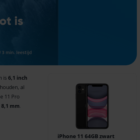
ot is
3 min. leestijd
m is
6,1 inch
 houden, al
ne 11 Pro
x 8,1 mm
.
iPhone 11 64GB zwart