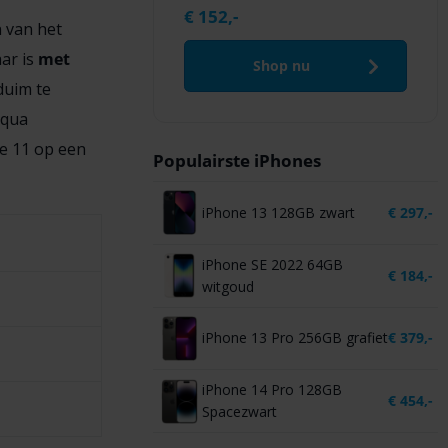
€
152,-
n van het
aar is
met
Shop nu
duim te
 qua
e 11 op een
Populairste iPhones
iPhone 13 128GB zwart
€
297,-
iPhone SE 2022 64GB
€
184,-
witgoud
iPhone 13 Pro 256GB grafiet
€
379,-
iPhone 14 Pro 128GB
€
454,-
Spacezwart