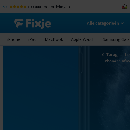
9.0
100.000+
beoordelingen
Alle categorieën
iPhone
iPad
MacBook
Apple Watch
Samsung Gala
Terug
Ho
iPhone 11 afme