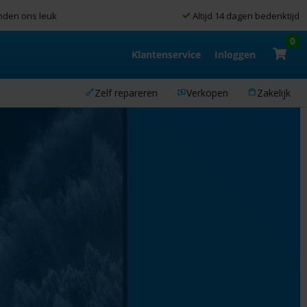
nden ons leuk
Altijd 14 dagen bedenktijd
0
Klantenservice
Inloggen
Zelf repareren
Verkopen
Zakelijk