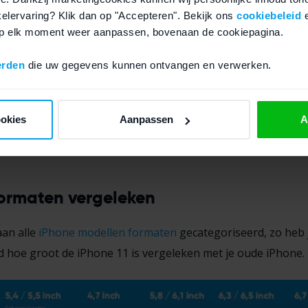
nkelervaring? Klik dan op "Accepteren". Bekijk ons
cookiebeleid
 op elk moment weer aanpassen, bovenaan de cookiepagina.
 grootte, hoe ligt hij in de hand
erden
die uw gegevens kunnen ontvangen en verwerken.
 heeft een afmeting om
comfortabel in de hand
te liggen e
s niet te groot, je kunt met je duim de andere kant van het 
hone 11 afmetingen zijn te vergelijken met die van de
iPhone
ookies
Aanpassen
A
ormaten vergeleken
aan alle
iPhone modellen formaten
gecategoriseerd, zo heb 
ld hoe groot de iPhone 11 is vergeleken met je oude iPhone.