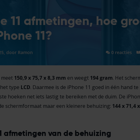
e 11 afmetingen, hoe gro
Phone 11?
25, door
Ramon
0 reacties
1 meet
150,9 x 75,7 x 8,3 mm
en weegt
194
gram
. Het scher
 het type
LCD
. Daarmee is de iPhone 11 goed in één hand te
ste hoeken net iets lastig te bereiken met de duim. De iPho
fde schermformaat maar een kleinere behuizing:
144 x 71,4 
1 afmetingen van de behuizing