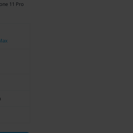
hone 11 Pro
Max
m