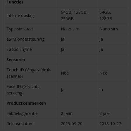
Functies
64GB, 128GB,
64GB,
Interne opslag
256GB
128GB
Type simkaart
Nano sim
Nano sim
eSIM onder­steuning
Ja
Ja
Taptic Engine
Ja
Ja
Sensoren
Touch ID (Vinger­afdruk­
Nee
Nee
scanner)
Face ID (Gezichts­
Ja
Ja
herkking)
Product­kenmerken
Fabrieks­garantie
2 jaar
2 jaar
Release­datum
2019-09-20
2018-10-27