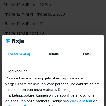
iPhone 12 vs iPhone 12 Pro
iPhone 12 mini vs iPhone SE 2 2020
iPhone 12 vs iPhone 11
iPhone 11 vs iPhone 13
iPhone 11 vs iPhone 11 Pro
iPhone XR vs iPhone 11
Toestemming
Details
Over
iPhone 8 vs iPhone 7
Alle iPhone aanbiedingen
FixjeCookies
Voor de beste ervaring gebruiken wij cookies en
vergelijkbare technieken voor persoonlijke content en het
De iPhone 11 is sneller dan de
functioneren van onze website. Dankzij
marketingcookies kunnen wij persoonlijke inhoud tonen
iPhone XR
op sites van onze partners. Bekijk ons
cookiebeleid
en