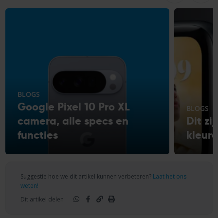
BLOGS
Google Pixel 10 Pro XL
BLOGS
camera, alle specs en
Dit zi
functies
kleur
Suggestie hoe we dit artikel kunnen verbeteren?
Laat het ons
weten!
Dit artikel delen