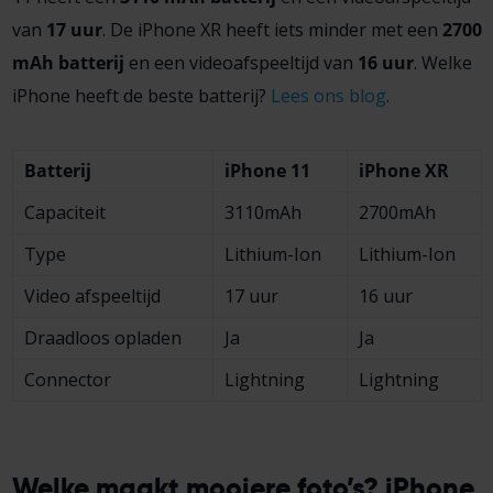
van
17 uur
. De iPhone XR heeft iets minder met een
2700
mAh batterij
en een videoafspeeltijd van
16 uur
. Welke
iPhone heeft de beste batterij?
Lees ons blog
.
Batterij
iPhone 11
iPhone XR
Capaciteit
3110mAh
2700mAh
Type
Lithium-Ion
Lithium-Ion
Video afspeeltijd
17 uur
16 uur
Draadloos opladen
Ja
Ja
Connector
Lightning
Lightning
Welke maakt mooiere foto’s? iPhone