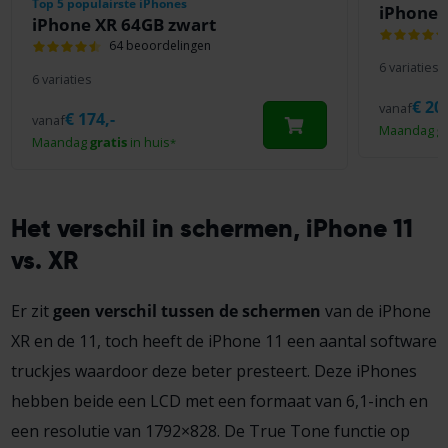
Top 5 populairste iPhones
iPhone 
iPhone XR 64GB zwart
64 beoordelingen
6 variaties
6 variaties
€
202
vanaf
€
174,-
vanaf
Maandag
g
Maandag
gratis
in huis
*
Het verschil in schermen, iPhone 11
vs. XR
Er zit
geen verschil tussen de schermen
van de iPhone
XR en de 11, toch heeft de iPhone 11 een aantal software
truckjes waardoor deze beter presteert. Deze iPhones
hebben beide een LCD met een formaat van 6,1-inch en
een resolutie van 1792×828. De True Tone functie op