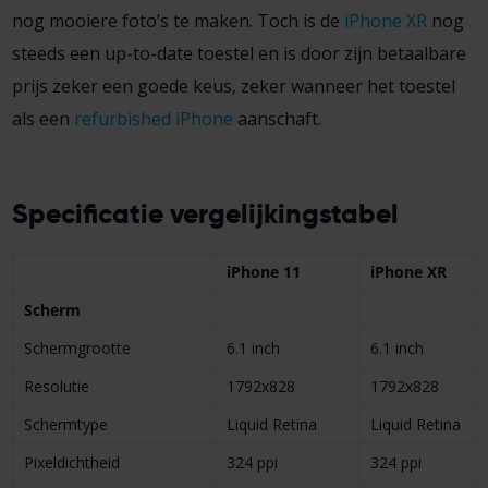
nog mooiere foto’s te maken. Toch is de
iPhone XR
nog
steeds een up-to-date toestel en is door zijn betaalbare
prijs zeker een goede keus, zeker wanneer het toestel
als een
refurbished iPhone
aanschaft.
Specificatie vergelijkingstabel
iPhone 11
iPhone XR
Scherm
Scherm­grootte
6.1 inch
6.1 inch
Resolutie
1792x828
1792x828
Schermtype
Liquid Retina
Liquid Retina
Pixel­dichtheid
324 ppi
324 ppi