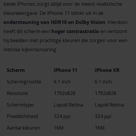
beide iPhones zorgt altijd voor de meest realistische
kleurweergave. De iPhone 11 blinkt uit in de
ondersteuning van HDR10 en Dolby Vision
. Hierdoor
heeft dit scherm een
hoger contrastratio
en vertoont
hij beelden met prachtige kleuren die zorgen voor een
intense kijkerservaring.
Scherm
iPhone 11
iPhone XR
Scherm­grootte
6.1 inch
6.1 inch
Resolutie
1792x828
1792x828
Scherm­type
Liquid Retina
Liquid Retina
Pixel­dichtheid
324 ppi
324 ppi
Aantal kleuren
16M
16M