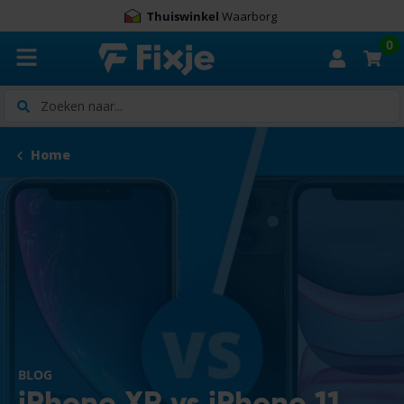
Thuiswinkel
Waarborg
0
Zoeken
Home
BLOG
iPhone XR vs iPhone 11,