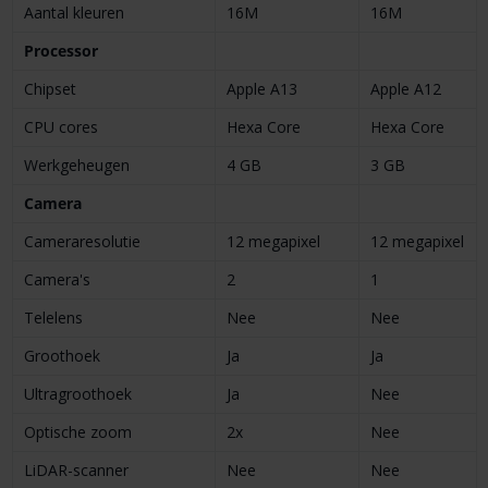
Aantal kleuren
16M
16M
Processor
Chipset
Apple A13
Apple A12
CPU cores
Hexa Core
Hexa Core
Werk­geheugen
4 GB
3 GB
Camera
Camera­resolutie
12 megapixel
12 megapixel
Camera's
2
1
Telelens
Nee
Nee
Groothoek
Ja
Ja
Ultra­groothoek
Ja
Nee
Optische zoom
2x
Nee
LiDAR-­scanner
Nee
Nee