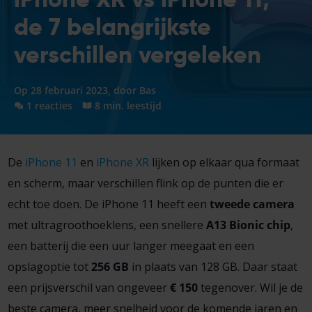
de 7 belangrijkste
verschillen vergeleken
Op 28 februari 2023, door
Bas
1 reacties
8 min. leestijd
De
iPhone 11
en
iPhone XR
lijken op elkaar qua formaat
en scherm, maar verschillen flink op de punten die er
echt toe doen. De iPhone 11 heeft een
tweede camera
met ultragroothoeklens, een snellere
A13 Bionic chip
,
een batterij die een uur langer meegaat en een
opslagoptie tot
256 GB
in plaats van 128 GB. Daar staat
een prijsverschil van ongeveer
€ 150
tegenover. Wil je de
beste camera, meer snelheid voor de komende jaren en