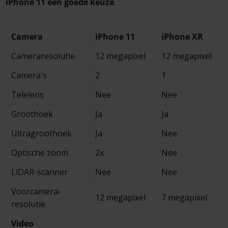
iPhone 11 een goede keuze
.
Camera
iPhone 11
iPhone XR
Camera­resolutie
12 megapixel
12 megapixel
Camera's
2
1
Telelens
Nee
Nee
Groot­hoek
Ja
Ja
Ultra­groothoek
Ja
Nee
Optische zoom
2x
Nee
LiDAR-scanner
Nee
Nee
Voor­camera­
12 megapixel
7 megapixel
resolutie
Video