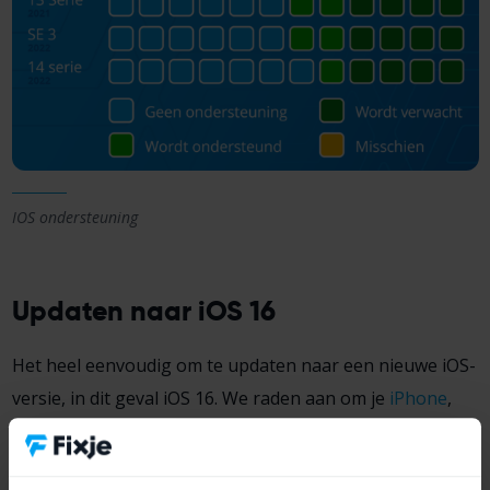
IOS ondersteuning
Updaten naar iOS 16
Het heel eenvoudig om te updaten naar een nieuwe iOS-
versie, in dit geval iOS 16. We raden aan om je
iPhone
,
iPad
en
MacBook
up-to-date te houden en regelmatig te
updaten naar de nieuwste versie. Waarom dat is, lees je