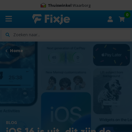
Thuiswinkel
Waarborg
0
Zoeken
Home
BLOG
iOS 16 is uit, dit zijn de