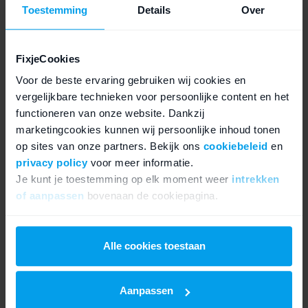
in ons blog:
Hoelang ondersteunt Apple nog elke
Toestemming
Details
Over
iPhone?
Updaten naar iOS 16 doe je bij
Instellingen › Algemeen ›
FixjeCookies
Software Update
.
Voor de beste ervaring gebruiken wij cookies en
vergelijkbare technieken voor persoonlijke content en het
Wanneer je op zoek bent naar een iPhone die iOS 16
functioneren van onze website. Dankzij
ondersteunend kun je ook de
refurbished iPhones
van
marketingcookies kunnen wij persoonlijke inhoud tonen
Fixje bekijken. Je koopt dan de nieuwste modellen tegen
op sites van onze partners. Bekijk ons
cookiebeleid
en
privacy policy
voor meer informatie.
een scherpe prijs en met 2 jaar garantie.
Je kunt je toestemming op elk moment weer
intrekken
of aanpassen
bovenaan de cookiepagina.
We werken samen met
21 derden
die uw gegevens
iPhone software blogs
kunnen ontvangen en verwerken.
Alle cookies toestaan
Face ID werkt niet
Aanpassen
iPhone fabrieksinstellingen terugzetten