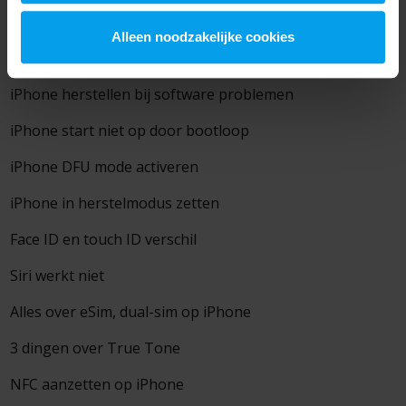
iTunes error tijdens bijwerken of herstellen
Alleen noodzakelijke cookies
6 tips beheren iCloud opslag
iPhone herstellen bij software problemen
iPhone start niet op door bootloop
iPhone DFU mode activeren
iPhone in herstelmodus zetten
Face ID en touch ID verschil
Siri werkt niet
Alles over eSim, dual-sim op iPhone
3 dingen over True Tone
NFC aanzetten op iPhone