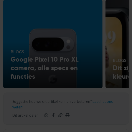
BLOGS
Google Pixel 10 Pro XL
BLOGS
camera, alle specs en
Dit zi
functies
kleur
Suggestie hoe we dit artikel kunnen verbeteren?
Laat het ons
weten!
Dit artikel delen