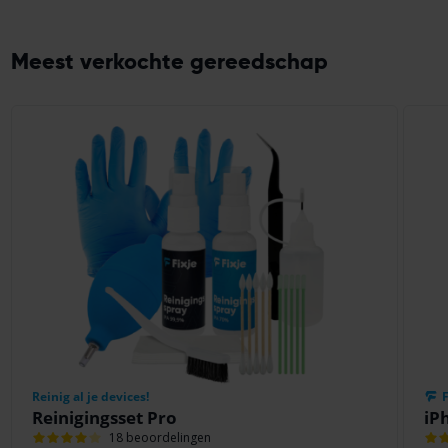
Meest verkochte gereedschap
Reinig al je devices!
F
Reinigingsset Pro
iP
18 beoordelingen