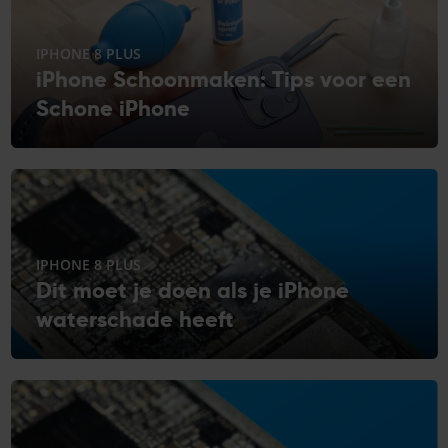
IPHONE 8 PLUS
iPhone Schoonmaken: Tips voor een
Schone iPhone
IPHONE 8 PLUS
Dit moet je doen als je iPhone
waterschade heeft