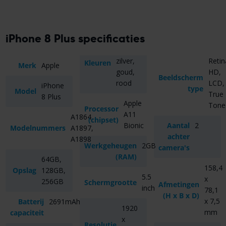
iPhone 8 Plus specificaties
zilver,
Retin
Kleuren
Merk
Apple
goud,
HD,
Beeldscherm
rood
LCD,
iPhone
type
Model
True
8 Plus
Apple
Tone
Processor
A11
A1864,
(chipset)
Bionic
Aantal
2
Modelnummers
A1897,
achter
A1898
Werkgeheugen
2GB
camera's
(RAM)
64GB,
158,4
Opslag
128GB,
5.5
x
256GB
Schermgrootte
Afmetingen
inch
78,1
(H x B x D)
x 7,5
Batterij
2691mAh
1920
mm
capaciteit
x
Resolutie